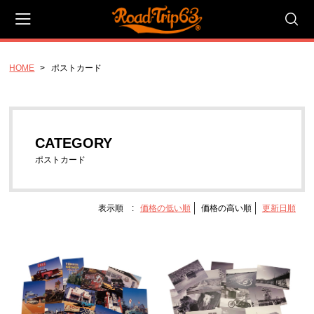
HOME
ポストカード
会員登録
マイページ
カート
CATEGORY
CATEGORY
キャンバスアート_Pサイズ
ポストカード
P20号_ラージ_727x530mm
P10号_スタンダード 530x410mm
表示順 :
価格の低い順
価格の高い順
更新日順
P4号 コンパクト 333x220mm
キャンバスアート_Fサイズ
F20号 ラージ 727x606mm
F10号 スタンダード 530x455mm