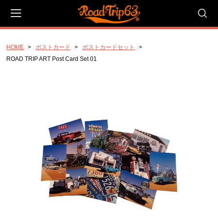
HOME
ポストカード
ポストカードセット
会員登録
マイページ
カート
ROAD TRIP ART Post Card Set 01
CATEGORY
キャンバスアート_Pサイズ
P20号_ラージ_727x530mm
P10号_スタンダード 530x410mm
P4号 コンパクト 333x220mm
キャンバスアート_Fサイズ
F20号 ラージ 727x606mm
F10号 スタンダード 530x455mm