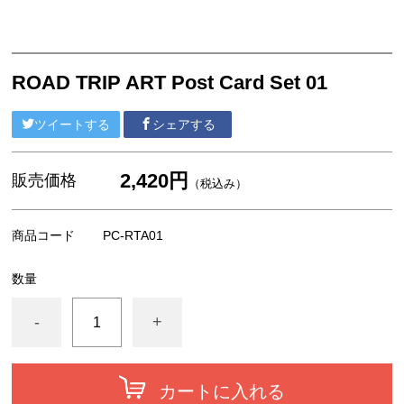
F4号 コンパクト 333x242mm
ウッディーアート Woody Art
A4サイズ
ROAD TRIP ART Post Card Set 01
ポストカード
ツイートする
シェアする
ポストカードセット
ポストカードブック（書籍）
2,420円
販売価格
（税込み）
アパレル
商品コード
PC-RTA01
数量
-
+
カートに入れる