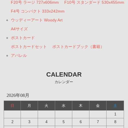
F20号 ラージ 727x606mm
F10号 スタンダード 530x455mm
F4号 コンパクト 333x242mm
ウッディーアート Woody Art
A4サイズ
ポストカード
ポストカードセット
ポストカードブック（書籍）
アパレル
CALENDAR
カレンダー
2026年08月
日
月
火
水
木
金
土
1
2
3
4
5
6
7
8