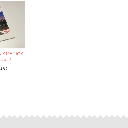
N AMERICA
 vol.2
込み）