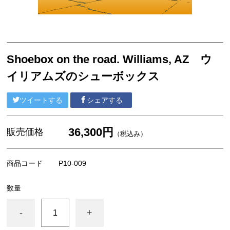
F4号 コンパクト 333x242mm
ウッディーアート Woody Art
A4サイズ
Shoebox on the road. Williams, AZ ウ
ポストカード
イリアムズのシューボックス
ポストカードセット
ポストカードブック（書籍）
ツイートする
シェアする
アパレル
36,300円
販売価格
（税込み）
商品コード
P10-009
数量
-
+