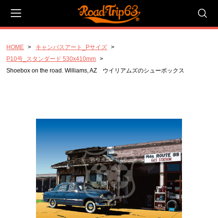
HOME
キャンバスアート_Pサイズ
会員登録
マイページ
カート
P10号_スタンダード 530x410mm
Shoebox on the road. Williams, AZ ウイリアムズのシューボックス
CATEGORY
キャンバスアート_Pサイズ
P20号_ラージ_727x530mm
P10号_スタンダード 530x410mm
P4号 コンパクト 333x220mm
キャンバスアート_Fサイズ
F20号 ラージ 727x606mm
F10号 スタンダード 530x455mm