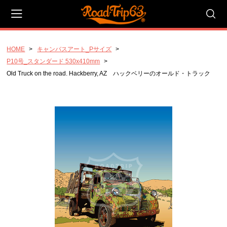
HOME
キャンバスアート_Pサイズ
会員登録
マイページ
カート
P10号_スタンダード 530x410mm
Old Truck on the road. Hackberry, AZ ハックベリーのオールド・トラック
CATEGORY
キャンバスアート_Pサイズ
P20号_ラージ_727x530mm
P10号_スタンダード 530x410mm
P4号 コンパクト 333x220mm
キャンバスアート_Fサイズ
F20号 ラージ 727x606mm
F10号 スタンダード 530x455mm