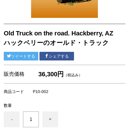
F4号 コンパクト 333x242mm
ウッディーアート Woody Art
A4サイズ
Old Truck on the road. Hackberry, AZ
ポストカード
ハックベリーのオールド・トラック
ポストカードセット
ポストカードブック（書籍）
ツイートする
シェアする
アパレル
36,300円
販売価格
（税込み）
商品コード
P10-002
数量
-
+