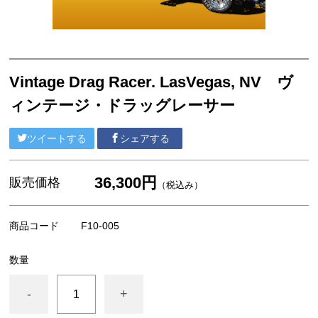
F4号 コンパクト 333x242mm
ウッディーアート Woody Art
A4サイズ
Vintage Drag Racer. LasVegas, NV ヴ
ポストカード
ィンテージ・ドラッグレーサー
ポストカードセット
ポストカードブック（書籍）
ツイートする
シェアする
アパレル
36,300円
販売価格
（税込み）
商品コード
F10-005
数量
-
+