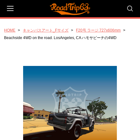
HOME
キャンバスアート_Fサイズ
F20号 ラージ 727x606mm
会員登録
マイページ
カート
Beachside 4WD on the road. LosAngeles, CA ハモサビーチの4WD
CATEGORY
キャンバスアート_Pサイズ
P20号_ラージ_727x530mm
P10号_スタンダード 530x410mm
P4号 コンパクト 333x220mm
キャンバスアート_Fサイズ
F20号 ラージ 727x606mm
F10号 スタンダード 530x455mm