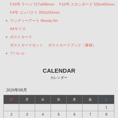
F20号 ラージ 727x606mm
F10号 スタンダード 530x455mm
F4号 コンパクト 333x242mm
ウッディーアート Woody Art
A4サイズ
ポストカード
ポストカードセット
ポストカードブック（書籍）
アパレル
CALENDAR
カレンダー
2026年08月
日
月
火
水
木
金
土
1
2
3
4
5
6
7
8