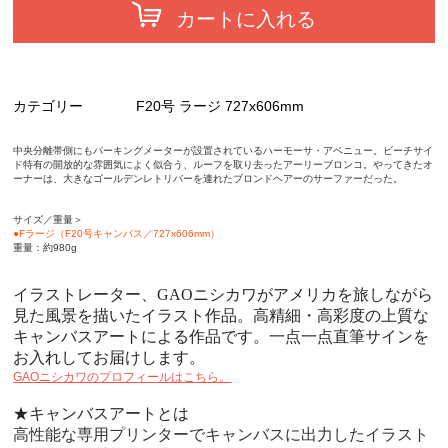
カートに入れる
カテゴリー
F20号 ラージ 727x606mm
中央分離帯側にもパーキングメーターが設置されているハーモーサ・アベニュー。ビーチサイ
ド特有の開放的な雰囲気によく似合う、ルーフを取り去ったアーリーブロンコ。やってきたオ
ーナーは、大きなゴールデンレトリバーを連れたブロンドヘアーのサーファーだった。
サイズ／重量＞
●Fラージ（
F20
号キャンバス／
727x606mm
）
重量：約980g
イラストレーター、GAOニシカワがアメリカを旅しながら
見た風景を描いたイラスト作品。高精細・高彩度の上質な
キャンバスアートによる作品です。一点一点直筆サインを
お入れしてお届けします。
GAOニシカワのプロフィールはこちら。
★キャンバスアートとは
高性能な専用プリンターでキャンバスに出力したイラスト