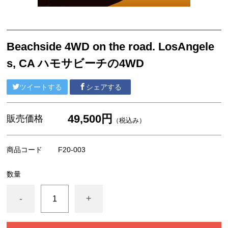
F4号 コンパクト 333x242mm
ウッディーアート Woody Art
A4サイズ
Beachside 4WD on the road. LosAngele
s, CA ハモサビーチの4WD
ポストカード
ポストカードセット
ツイートする
シェアする
ポストカードブック（書籍）
49,500円
販売価格
アパレル
（税込み）
商品コード
F20-003
数量
-
+